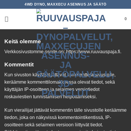
Skip
4WD DYNO, MAXXECU ASENNUS JA SÄÄTÖ
to
content
0
Keitä olemme
Verkkosivustomme osoite on: https://www.ruuvauspaja.fi.
Kommentit
Kun sivuston käyttäjät jättävät kommentteja sivustolle,
keräämme kommenttilomakkeessa olevat tiedot, sekä
käyttäjän IP-osoitteen ja selaimen versiotiedot
roskaviestien tunnistamisen helpottamiseksi.
Kun vierailijat jättävät kommentin tälle sivustolle keräämme
tiedon, joka on näkyvissä kommentointikentissä, IP-
osoitteen sekä selaimen versioon liittyvät tiedot.