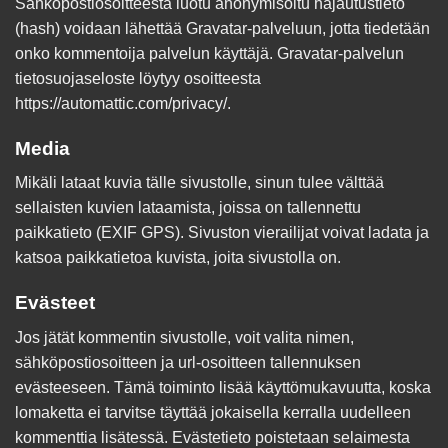
Sähköpostiosoitteesta luotu anonymisoitu hajautustieto
(hash) voidaan lähettää Gravatar-palveluun, jotta tiedetään
onko kommentoija palvelun käyttäjä. Gravatar-palvelun
tietosuojaseloste löytyy osoitteesta
https://automattic.com/privacy/.
Media
Mikäli lataat kuvia tälle sivustolle, sinun tulee välttää
sellaisten kuvien lataamista, joissa on tallennettu
paikkatieto (EXIF GPS). Sivuston vierailijat voivat ladata ja
katsoa paikkatietoa kuvista, joita sivustolla on.
Evästeet
Jos jätät kommentin sivustolle, voit valita nimen,
sähköpostiosoitteen ja url-osoitteen tallennuksen
evästeeseen. Tämä toiminto lisää käyttömukavuutta, koska
lomaketta ei tarvitse täyttää jokaisella kerralla uudelleen
kommenttia lisätessä. Evästetieto poistetaan selaimesta