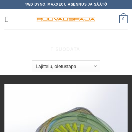
Skip
4WD DYNO, MAXXECU ASENNUS JA SÄÄTÖ
to
content
0
ETUSIVU
/
TUOTTEET AVAINSANALLA “ARTEC STUDIO”
SUODATA