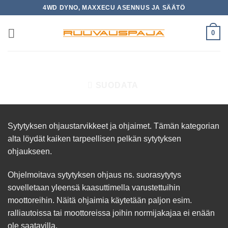
Skip
4WD DYNO, MAXXECU ASENNUS JA SÄÄTÖ
to
content
0
ETUSIVU
/
SYTYTYKSEN OHJAUS
SUODATA
Sytytyksen ohjaustarvikkeet ja ohjaimet. Tämän kategorian
alta löydät kaiken tarpeellisen pelkän sytytyksen
ohjaukseen.
Ohjelmoitava sytytyksen ohjaus ns. suorasytytys
sovelletaan yleensä kaasuttimella varustettuihin
moottoreihin. Näitä ohjaimia käytetään paljon esim.
ralliautoissa tai moottoreissa joihin normijakajaa ei enään
ole saatavilla.