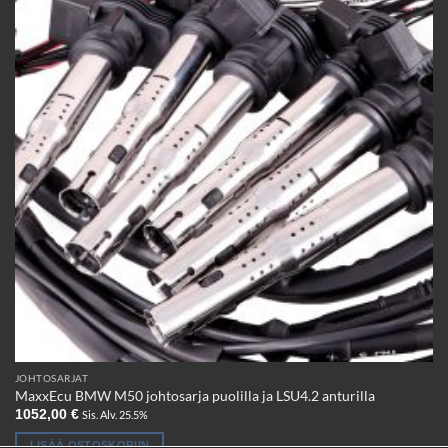
JOHTOSARJAT
MaxxEcu BMW M50 johtosarja puolilla ja LSU4.2 anturilla
1052,00
€
Sis. Alv. 25.5%
LISÄÄ OSTOSKORIIN