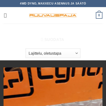
Skip
4WD DYNO, MAXXECU ASENNUS JA SÄÄTÖ
to
content
0
ETUSIVU
/
TUOTTEET AVAINSANALLA “KIERROSTIETO”
SUODATA