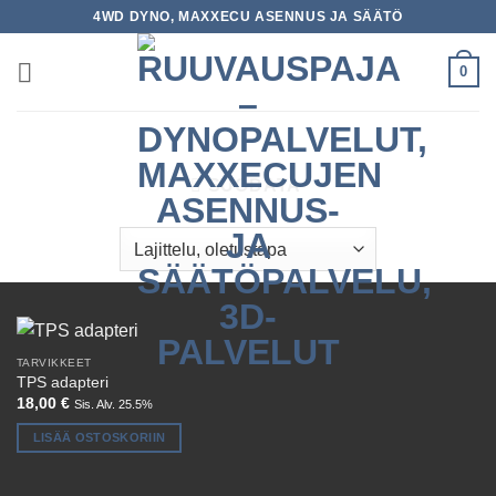
Skip
4WD DYNO, MAXXECU ASENNUS JA SÄÄTÖ
to
content
0
ETUSIVU
/
TUOTTEET AVAINSANALLA “L-JET”
SUODATA
TARVIKKEET
TPS adapteri
18,00
€
Sis. Alv. 25.5%
LISÄÄ OSTOSKORIIN