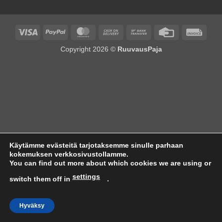
Visa
PayPal
MasterCard
Cash
Bank
Credit
Invoi
On
Transfer
Card
Copyright 2026 ©
RuuvausPaja
Delivery
Käytämme evästeitä tarjotaksemme sinulle parhaan
kokemuksen verkkosivustollamme.
You can find out more about which cookies we are using or
settings
switch them off in
.
Hyväksy