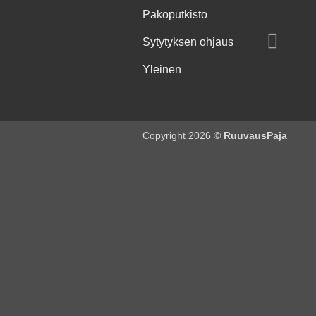
Pakoputkisto
Sytytyksen ohjaus
Yleinen
Copyright 2026 ©
RuuvausPaja