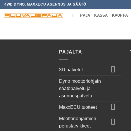
Skip
4WD DYNO, MAXXECU ASENNUS JA SÄÄTÖ
to
PAJA
KASSA
KAUPPA
content
ETUSIVU
/
TUOTTEET AVAINSANALL
PAJALTA
3D palvelut
Dyno moottoriohjain
säätöpalvelu ja
asennuspalvelu
MaxxECU tuotteet
Moottoriohjaimien
perustarvikkeet