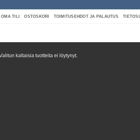
OMA TILI
OSTOSKORI
TOIMITUSEHDOT JA PALAUTUS
TIETOS
A “PWM MODUULI”
Valitun kaltaisia tuotteita ei löytynyt.