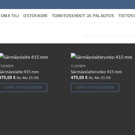
OMA TILI
OSTOSKORI
TOIMITUSEHDOT JA PALAUTUS
TIETOS
Näytetään kaikki 2 tulost
 “SÄRMÄYSPURISTIN”
YLEINEN
YLEINEN
Särmäyslaite 415 mm
Särmäyslaiterunko 415 mm
975,00
€
475,00
€
Sis. Alv. 25.5%
Sis. Alv. 25.5%
LISÄÄ OSTOSKORIIN
LISÄÄ OSTOSKORIIN