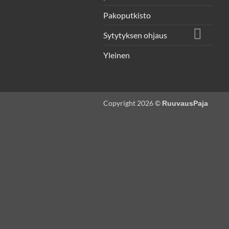
Pakoputkisto
Sytytyksen ohjaus
Yleinen
Copyright 2026 ©
RuuvausPaja