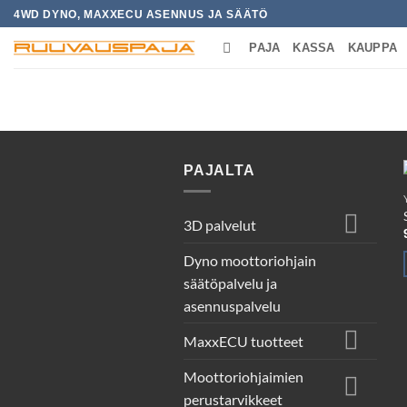
Skip
4WD DYNO, MAXXECU ASENNUS JA SÄÄTÖ
to
PAJA
KASSA
KAUPPA
content
ETUSIVU
/
TUOTTEET AVAINSANALLA
PAJALTA
3D palvelut
Dyno moottoriohjain
säätöpalvelu ja
asennuspalvelu
MaxxECU tuotteet
Moottoriohjaimien
perustarvikkeet