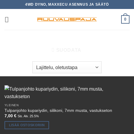
Skip
4WD DYNO, MAXXECU ASENNUS JA SÄÄTÖ
to
content
0
ETUSIVU
/
TUOTTEET AVAINSANALLA “TULPANJOHTO”
SUODATA
YLEINEN
Tulpanjohto kupariydin, silikoni, 7mm musta, vastukseton
7,00
€
Sis. Alv. 25.5%
LISÄÄ OSTOSKORIIN