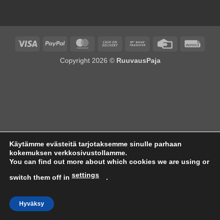
Visa
PayPal
MasterCard
Cash
Bank
Credit
Invoi
On
Transfer
Card
Copyright 2026 ©
RuuvausPaja
Delivery
Käytämme evästeitä tarjotaksemme sinulle parhaan
kokemuksen verkkosivustollamme.
You can find out more about which cookies we are using or
settings
switch them off in
.
Hyväksy