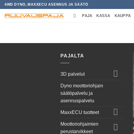
Skip
4WD DYNO, MAXXECU ASENNUS JA SÄÄTÖ
to
PAJA
KASSA
KAUPPA
content
ETUSIVU
/
TUOTTEET AVAINSANALLA
PAJALTA
3D palvelut
Dyno moottoriohjain
säätöpalvelu ja
asennuspalvelu
MaxxECU tuotteet
Moottoriohjaimien
perustarvikkeet