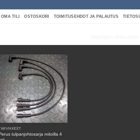
OMA TILI
OSTOSKORI
TOIMITUSEHDOT JA PALAUTUS
TIETOS
Näytetään ainoa tulos
 “TULPANJOHTOSARJA MITOILLA”
TARVIKKEET
Perus tulpanjohtosarja mitoilla 4
kpl