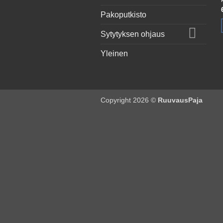
Pakoputkisto
Sytytyksen ohjaus
Yleinen
Copyright 2026 ©
RuuvausPaja