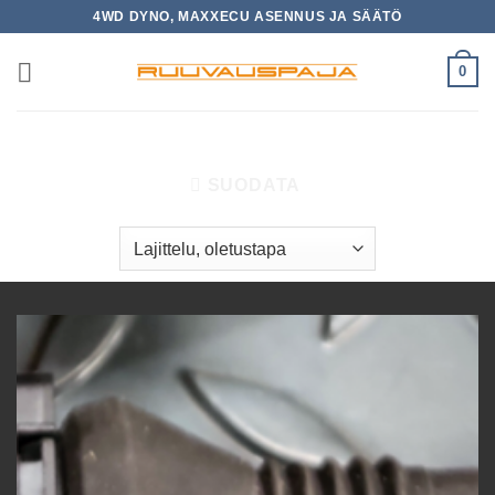
Skip
4WD DYNO, MAXXECU ASENNUS JA SÄÄTÖ
to
content
0
ETUSIVU
/
TUOTTEET AVAINSANALLA “VAG”
SUODATA