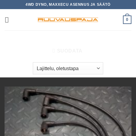
Skip
4WD DYNO, MAXXECU ASENNUS JA SÄÄTÖ
to
content
0
ETUSIVU
/
YLEINEN
/
SIVU 3
SUODATA