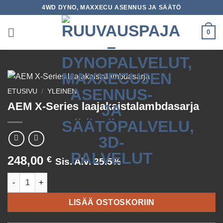
Skip
4WD DYNO, MAXXECU ASENNUS JA SÄÄTÖ
to
content
0
ETUSIVU
/
YLEINEN
AEM X-Series laajakaistalambdasarja
248,00
€
Sis. Alv. 25.5%
AEM X-Series laajakaistalambdasarja määrä
LISÄÄ OSTOSKORIIN