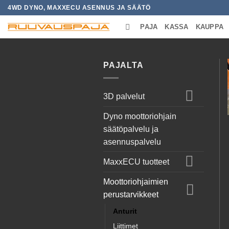
Skip
4WD DYNO, MAXXECU ASENNUS JA SÄÄTÖ
to
PAJA
KASSA
KAUPPA
content
PAJALTA
3D palvelut
Dyno moottoriohjain
säätöpalvelu ja
asennuspalvelu
MaxxECU tuotteet
Moottoriohjaimien
perustarvikkeet
Anturit
Liittimet