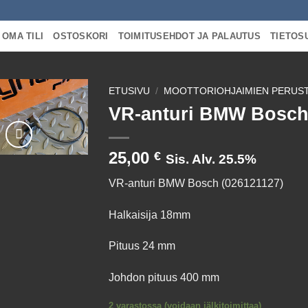
OMA TILI
OSTOSKORI
TOIMITUSEHDOT JA PALAUTUS
TIETOS
ETUSIVU
/
MOOTTORIOHJAIMIEN PERUS
VR-anturi BMW Bosc
25,00
€
Sis. Alv. 25.5%
VR-anturi BMW Bosch (026121127)
Halkaisija 18mm
Pituus 24 mm
Johdon pituus 400 mm
2 varastossa (voidaan jälkitoimittaa)