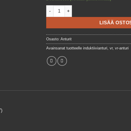
VR-anturi BMW Bosch määrä
LISÄÄ OSTO
Osasto:
Anturit
Avainsanat tuotteelle
induktiivianturi
,
vr
,
vr-anturi
)