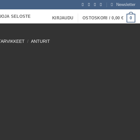
Newsletter
UOJA SELOSTE
0
KIRJAUDU
OSTOSKORI /
0,00
€
TARVIKKEET
/
ANTURIT
h