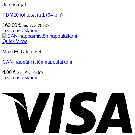
Johtosarjat
PDM20 johtosarja 1 (34-pin)
160,00
€
Sis. Alv. 25.5%
Lisää ostoskoriin
Quick View
MaxxECU tuotteet
CAN-näppäimistön nappulaikoni
4,00
€
Sis. Alv. 25.5%
Lisää ostoskoriin
V