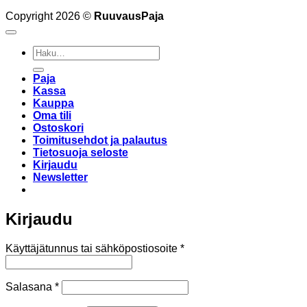
Copyright 2026 ©
RuuvausPaja
Etsi:
Paja
Kassa
Kauppa
Oma tili
Ostoskori
Toimitusehdot ja palautus
Tietosuoja seloste
Kirjaudu
Newsletter
Kirjaudu
Vaaditaan
Käyttäjätunnus tai sähköpostiosoite
*
Vaaditaan
Salasana
*