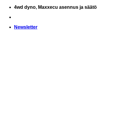
Skip
4wd dyno, Maxxecu asennus ja säätö
to
content
Newsletter