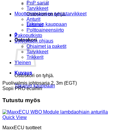
PnP sarjat
Tarvikkeet
Moottoriohjaimien perustarvikkeet
Ostoskori on tyhjä.
Anturit
Takaisin kauppaan
Liittimet
Polttoaineensiirto
0
Pakoputkisto
Ostoskori
Sytytyksen ohjaus
Ohjaimet ja paketit
Tarvikkeet
Trikkerit
Yleinen
Kuvaus
Ostoskori on tyhjä.
Puolivalmis johtosarja 2, 3m (EGT)
Takaisin kauppaan
Sopii PRO ecuihin
Tutustu myös
Quick View
MaxxECU tuotteet