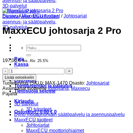
Etusivu
/
MaxxECU tuotteet
/
Johtosarjat
MaxxECU johtosarja 2 Pro
Etsi:
Paja
197,00
€
Sis. Alv. 25.5%
Kassa
Kauppa
MaxxECU
Oma tili
johtosarja
Lisää ostoskoriin
Ostoskori
2
Tuotetunnus (SKU):
MAX-1470
Osasto:
Johtosarjat
Toimitusehdot ja palautus
Pro
Avainsanat tuotteelle
johtosarja
,
Maxxecu
Tietosuoja seloste
määrä
Pajalta
Kirjaudu
3D palvelut
3D tulosteet
Ostoskori /
0,00
€
0
Dyno moottoriohjain säätöpalvelu ja asennuspalvelu
MaxxECU tuotteet
Johtosarjat
MaxxECU moottoriohjaimet